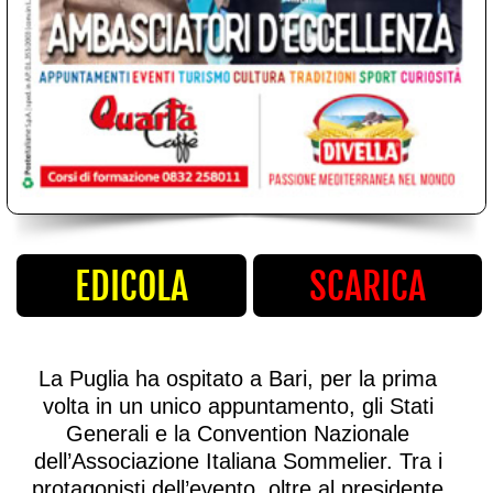
volta in un unico appuntamento, gli Stati
Generali e la Convention Nazionale
dell’Associazione Italiana Sommelier. Tra i
protagonisti dell’evento, oltre al presidente
nazionale Ais,
Sandro Camilli
, anche
Dominga Cotarella
, una delle più
importanti ambasciatrici della cultura
vinicola italiana all’estero. Figura di spicco
del panorama enologico italiano, ha una
visione del vino che abbraccia qualità,
cultura e territorio. Abbiamo raccolto le
loro opinioni nell’occasione.